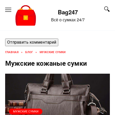
Перейти
к
Bag247
содержанию
Всё о сумках 24/7
ГЛАВНАЯ
»
БЛОГ
»
МУЖСКИЕ СУМКИ
Мужские кожаные сумки
МУЖСКИЕ СУМКИ